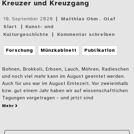
Kreuzer und Kreuzgang
Gepostet
10. September 2020
Matthias Ohm
,
Olaf
am
Siart
Kunst- und
Kulturgeschichte
Kommentar schreiben
Tags
Forschung
Münzkabinett
Publikation
Bohnen, Brokkoli, Erbsen, Lauch, Möhren, Radieschen
und noch viel mehr kann im August geerntet werden.
Auch für uns war im August Erntezeit. Vor zweieinhalb
bzw. gut einem Jahr haben wir auf wissenschaftlichen
Tagungen vorgetragen – und jetzt sind
mehr
zu Kreuzer und Kreuzgang