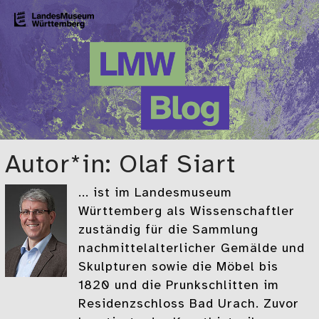
Zum Hauptinhalt springen
LMW-Blog
Der Blog des Landesmuseums Württemberg
Autor*in: Olaf Siart
... ist im Landesmuseum
Württemberg als Wissenschaftler
zuständig für die Sammlung
nachmittelalterlicher Gemälde und
Skulpturen sowie die Möbel bis
1820 und die Prunkschlitten im
Residenzschloss Bad Urach. Zuvor