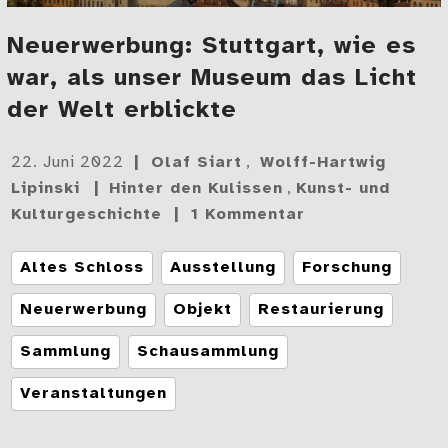
Neuerwerbung: Stuttgart, wie es
war, als unser Museum das Licht
der Welt erblickte
Gepostet
22. Juni 2022
Olaf Siart
,
Wolff-Hartwig
am
Lipinski
Hinter den Kulissen
,
Kunst- und
Kulturgeschichte
1 Kommentar
Tags
Altes Schloss
Ausstellung
Forschung
Neuerwerbung
Objekt
Restaurierung
Sammlung
Schausammlung
Veranstaltungen