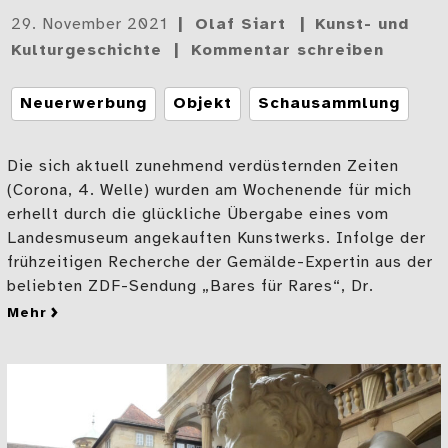
Gepostet
29. November 2021
Olaf Siart
Kunst- und
am
Kulturgeschichte
Kommentar schreiben
Tags
Neuerwerbung
Objekt
Schausammlung
Die sich aktuell zunehmend verdüsternden Zeiten
(Corona, 4. Welle) wurden am Wochenende für mich
erhellt durch die glückliche Übergabe eines vom
Landesmuseum angekauften Kunstwerks. Infolge der
frühzeitigen Recherche der Gemälde-Expertin aus der
beliebten ZDF-Sendung „Bares für Rares“, Dr.
mehr
zu Neuerwerbung: Ein klassizistisches Gemälde aus „