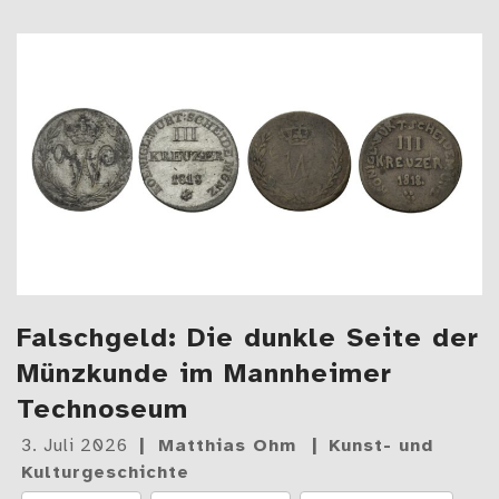
zu Zwischen Fußballfieber und Nationalfeiertag: Wie
Falschgeld: Die dunkle Seite der
Münzkunde im Mannheimer
Technoseum
Gepostet
3. Juli 2026
Matthias Ohm
Kunst- und
am
Kulturgeschichte