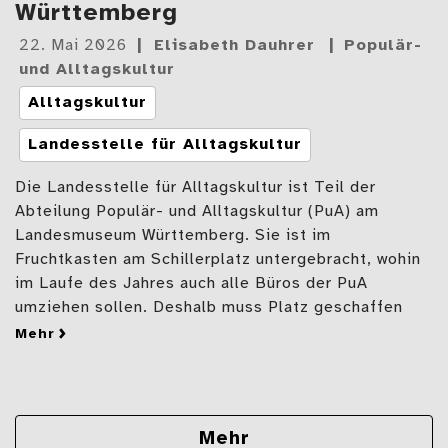
Württemberg
Gepostet
22. Mai 2026
Elisabeth Dauhrer
Populär-
am
und Alltagskultur
Tags
Alltagskultur
Landesstelle für Alltagskultur
Die Landesstelle für Alltagskultur ist Teil der
Abteilung Populär- und Alltagskultur (PuA) am
Landesmuseum Württemberg. Sie ist im
Fruchtkasten am Schillerplatz untergebracht, wohin
im Laufe des Jahres auch alle Büros der PuA
umziehen sollen. Deshalb muss Platz geschaffen
mehr
zu Orte, Bücher, Umzugskisten – „Entsammeln“ im 
Mehr