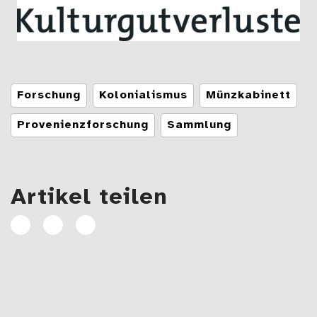
Tags
Forschung
Kolonialismus
Münzkabinett
Provenienzforschung
Sammlung
Artikel teilen
Artikel
Artikel
E-
auf
auf
Mail
Facebook
Linkedin
teilen
teilen
Beitragsnavigation