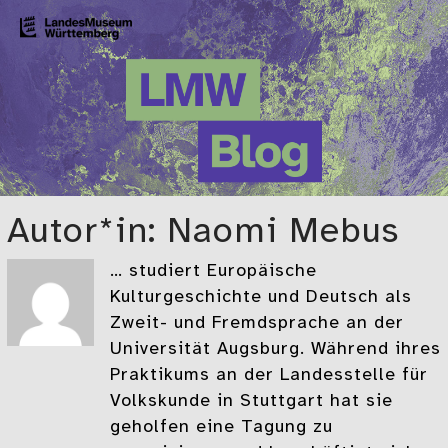
Zum Hauptinhalt springen
LMW-Blog
Der Blog des Landesmuseums Württemberg
Autor*in: Naomi Mebus
… studiert Europäische
Kulturgeschichte und Deutsch als
Zweit- und Fremdsprache an der
Universität Augsburg. Während ihres
Praktikums an der Landesstelle für
Volkskunde in Stuttgart hat sie
geholfen eine Tagung zu