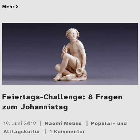
mehr
zu Wie bringt man Ordnung in 50.000 Plastiktüten?
Feiertags-Challenge: 8 Fragen
zum Johannistag
Gepostet
19. Juni 2019
Naomi Mebus
Populär- und
am
Alltagskultur
1 Kommentar