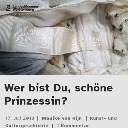
Zum Artikel springen
LMW-Blog
Der Blog des Landesmuseums Württemberg
Wer bist Du, schöne
Prinzessin?
Gepostet
17. Juli 2018
Maaike van Rijn
Kunst- und
am
Kulturgeschichte
1 Kommentar