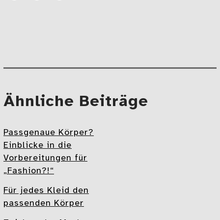
Artikel
Artikel
E-
auf
auf
Mail
Facebook
Linkedin
teilen
teilen
Beitragsnavigation
Mehr
Ähnliche Beiträge
Passgenaue Körper?
Einblicke in die
Vorbereitungen für
„Fashion?!“
Für jedes Kleid den
passenden Körper