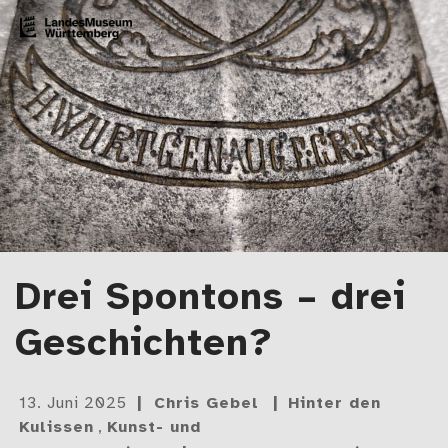
Zum Artikel springen
LMW-Blog
Der Blog des Landesmuseums Württemberg
Drei Spontons – drei
Geschichten?
Gepostet
13. Juni 2025
Chris Gebel
Hinter den
am
Kulissen
,
Kunst- und