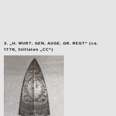
3. „H. WURT. GEN. AUGE. GR. REGT“ (ca.
1770, Initialen „CC“)