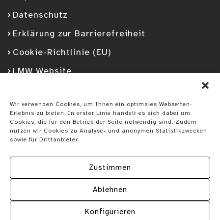
Datenschutz
Erklärung zur Barrierefreiheit
Cookie-Richtlinie (EU)
LMW Website
Facebook
Googleplus
YouTube
Instagram
Spotify
Wir verwenden Cookies, um Ihnen ein optimales Webseiten-
Erlebnis zu bieten. In erster Linie handelt es sich dabei um
Cookies, die für den Betrieb der Seite notwendig sind. Zudem
nutzen wir Cookies zu Analyse- und anonymen Statistikzwecken
sowie für Drittanbieter.
Zustimmen
Ablehnen
Konfigurieren
Vorheriger
Näc