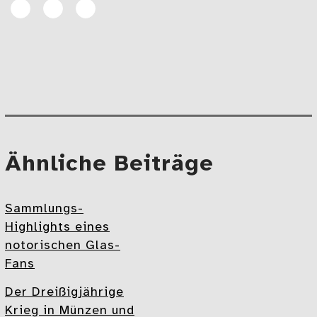
Artikel
Artikel
E-
auf
auf
Mail
Facebook
Linkedin
teilen
teilen
Beitragsnavigation
Mehr
Ähnliche Beiträge
Sammlungs-
Highlights eines
notorischen Glas-
Fans
Der Dreißigjährige
Krieg in Münzen und