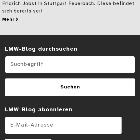
Fridrich Jobst in Stuttgart Feuerbach. Diese befindet
sich bereits seit
mehr
zu Zwei Vorder-Seiten einer Plakette
Suchen im Blog
LMW-Blog durchsuchen
Suchen
LMW-Blog abonnieren
E-Mail-Adresse