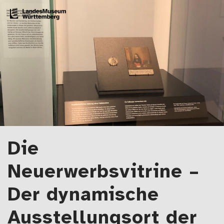
Zum Artikel springen
LMW-Blog
Der Blog des Landesmuseums Württemberg
Die
Neuerwerbsvitrine –
Der dynamische
Ausstellungsort der