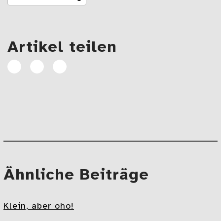
Artikel teilen
Artikel
Artikel
E-
auf
auf
Mail
Facebook
Linkedin
teilen
teilen
Beitragsnavigation
Mehr
Ähnliche Beiträge
Klein, aber oho!