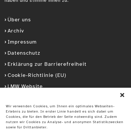
haben und stimme ihnen zu.
Über uns
Archiv
Impressum
Datenschutz
Erklärung zur Barrierefreiheit
Cookie-Richtlinie (EU)
LMW Website
Facebook
Googleplus
YouTube
Instagram
Spotify
Wir verwenden Cookies, um Ihnen ein optimales Webseiten-
Erlebnis zu bieten. In erster Linie handelt es sich dabei um
Cookies, die für den Betrieb der Seite notwendig sind. Zudem
nutzen wir Cookies zu Analyse- und anonymen Statistikzwecken
sowie für Drittanbieter.