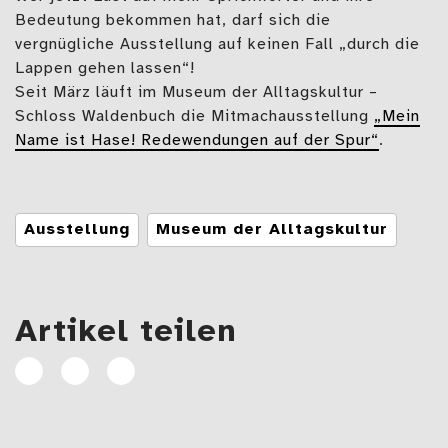
Bedeutung bekommen hat, darf sich die
vergnügliche Ausstellung auf keinen Fall „durch die
Lappen gehen lassen“!
Seit März läuft im Museum der Alltagskultur –
Schloss Waldenbuch die Mitmachausstellung
„Mein
Name ist Hase! Redewendungen auf der Spur“
.
Tags
Ausstellung
Museum der Alltagskultur
Artikel teilen
Artikel
Artikel
E-
auf
auf
Mail
Facebook
Linkedin
teilen
teilen