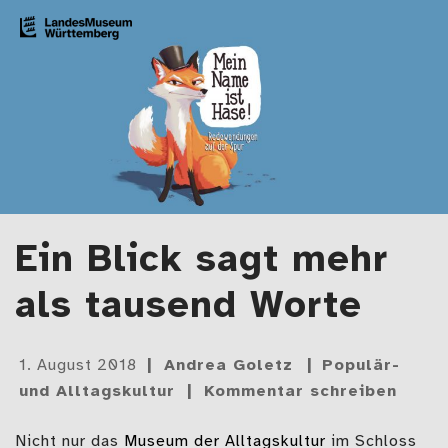
Zum Artikel springen
LMW-Blog
Der Blog des Landesmuseums Württemberg
Ein Blick sagt mehr
als tausend Worte
Gepostet
1. August 2018
Andrea Goletz
Populär-
am
und Alltagskultur
Kommentar schreiben
Nicht nur das
Museum der Alltagskultur
im Schloss