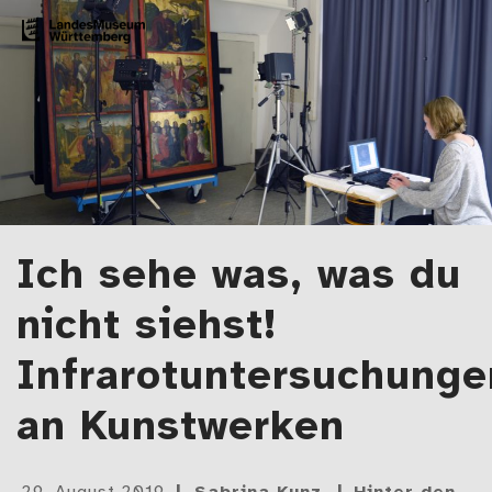
Zum Artikel springen
LMW-Blog
Der Blog des Landesmuseums Württemberg
Ich sehe was, was du
nicht siehst!
Infrarotuntersuchunge
an Kunstwerken
Gepostet