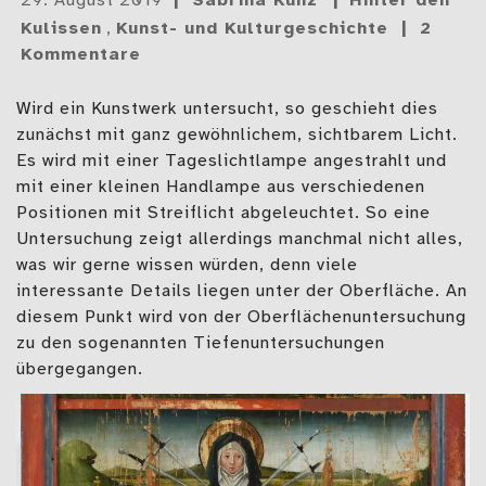
29. August 2019
Sabrina Kunz
Hinter den
am
Kulissen
,
Kunst- und Kulturgeschichte
2
Kommentare
Wird ein Kunstwerk untersucht, so geschieht dies
zunächst mit ganz gewöhnlichem, sichtbarem Licht.
Es wird mit einer Tageslichtlampe angestrahlt und
mit einer kleinen Handlampe aus verschiedenen
Positionen mit Streiflicht abgeleuchtet. So eine
Untersuchung zeigt allerdings manchmal nicht alles,
was wir gerne wissen würden, denn viele
interessante Details liegen unter der Oberfläche. An
diesem Punkt wird von der Oberflächenuntersuchung
zu den sogenannten Tiefenuntersuchungen
übergegangen.