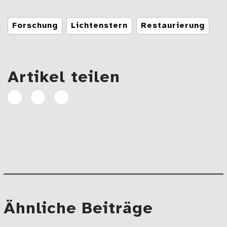
Tags
Forschung
Lichtenstern
Restaurierung
Artikel teilen
Artikel
Artikel
E-
auf
auf
Mail
Facebook
Linkedin
teilen
teilen
Beitragsnavigation
Mehr
Ähnliche Beiträge