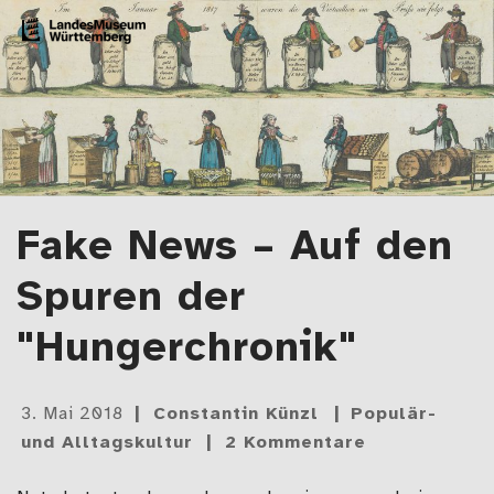
Zum Artikel springen
LMW-Blog
Der Blog des Landesmuseums Württemberg
Fake News – Auf den
Spuren der
"Hungerchronik"
Gepostet
3. Mai 2018
Constantin Künzl
Populär-
am
und Alltagskultur
2 Kommentare