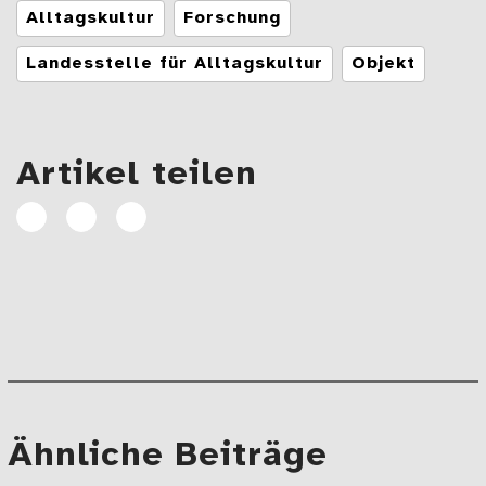
Tags
Alltagskultur
Forschung
Landesstelle für Alltagskultur
Objekt
Artikel teilen
Artikel
Artikel
E-
auf
auf
Mail
Facebook
Linkedin
teilen
teilen
Beitragsnavigation
Mehr
Ähnliche Beiträge