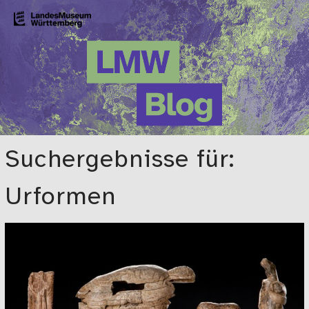
Zum Hauptinhalt springen
LMW-Blog
Der Blog des Landesmuseums Württemberg
Suchergebnisse für:
Urformen