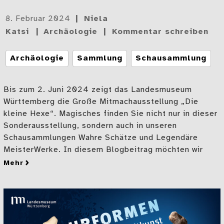
Gepostet
8. Februar 2024
Niela
am
Katsi
Archäologie
Kommentar schreiben
Tags
Archäologie
Sammlung
Schausammlung
Bis zum 2. Juni 2024 zeigt das Landesmuseum
Württemberg die Große Mitmachausstellung „Die
kleine Hexe“. Magisches finden Sie nicht nur in dieser
Sonderausstellung, sondern auch in unseren
Schausammlungen Wahre Schätze und Legendäre
MeisterWerke. In diesem Blogbeitrag möchten wir
mehr
zu Bärenkult und Mischwesen der Altsteinzeit