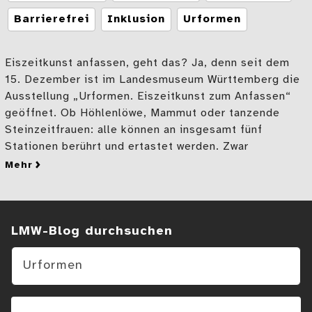
Barrierefrei
Inklusion
Urformen
Eiszeitkunst anfassen, geht das? Ja, denn seit dem
15. Dezember ist im Landesmuseum Württemberg die
Ausstellung „Urformen. Eiszeitkunst zum Anfassen“
geöffnet. Ob Höhlenlöwe, Mammut oder tanzende
Steinzeitfrauen: alle können an insgesamt fünf
Stationen berührt und ertastet werden. Zwar
mehr
zu „Bitte anfassen“ – Eine inklusive Ausstellung i
Suchen im Blog
LMW-Blog durchsuchen