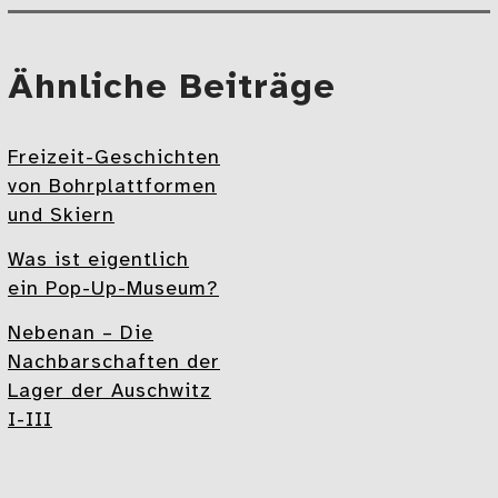
Mehr
Ähnliche Beiträge
Freizeit-Geschichten
von Bohrplattformen
und Skiern
Was ist eigentlich
ein Pop-Up-Museum?
Nebenan – Die
Nachbarschaften der
Lager der Auschwitz
I-III