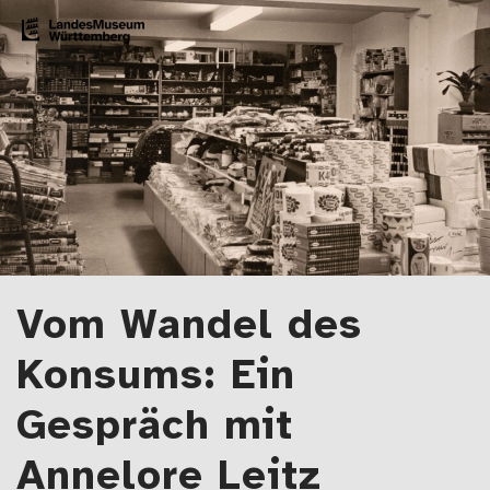
Zum Artikel springen
LMW-Blog
Der Blog des Landesmuseums Württemberg
Vom Wandel des
Konsums: Ein
Gespräch mit
Annelore Leitz