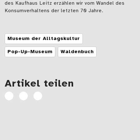
des Kaufhaus Leitz erzählen wir vom Wandel des
Konsumverhaltens der letzten 70 Jahre.
Tags
Museum der Alltagskultur
Pop-Up-Museum
Waldenbuch
Artikel teilen
Artikel
Artikel
E-
auf
auf
Mail
Facebook
Linkedin
teilen
teilen
Beitragsnavigation