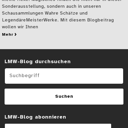
Sonderausstellung, sondern auch in unseren
Schausammlungen Wahre Schätze und
LegendäreMeisterWerke. Mit diesem Blogbeitrag
wollen wir Ihnen
mehr
zu „Magie“ im christlichen Mittelalter
Suchen im Blog
LMW-Blog durchsuchen
Suchen
LMW-Blog abonnieren
E-Mail-Adresse