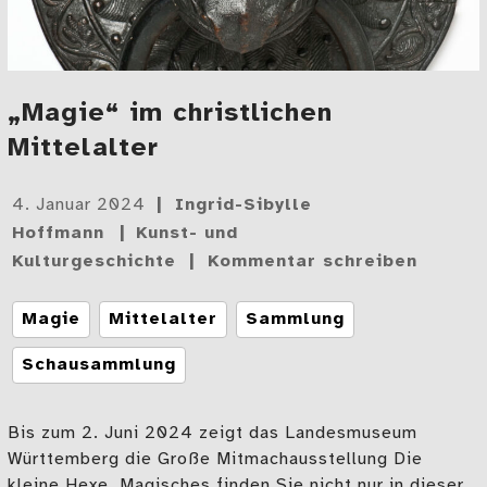
„Magie“ im christlichen
Mittelalter
Gepostet
4. Januar 2024
Ingrid-Sibylle
am
Hoffmann
Kunst- und
Kulturgeschichte
Kommentar schreiben
Tags
Magie
Mittelalter
Sammlung
Schausammlung
Bis zum 2. Juni 2024 zeigt das Landesmuseum
Württemberg die Große Mitmachausstellung Die
kleine Hexe. Magisches finden Sie nicht nur in dieser