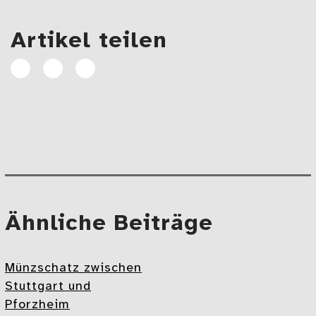
Artikel teilen
Artikel
Artikel
E-
auf
auf
Mail
Facebook
Linkedin
teilen
teilen
Beitragsnavigation
Mehr
Ähnliche Beiträge
Münzschatz zwischen
Stuttgart und
Pforzheim