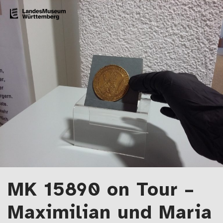
Zum Artikel springen
LMW-Blog
Der Blog des Landesmuseums Württemberg
MK 15890 on Tour –
Maximilian und Maria