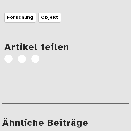
Tags
Forschung
Objekt
Artikel teilen
Artikel
Artikel
E-
auf
auf
Mail
Facebook
Linkedin
teilen
teilen
Beitragsnavigation
Mehr
Ähnliche Beiträge