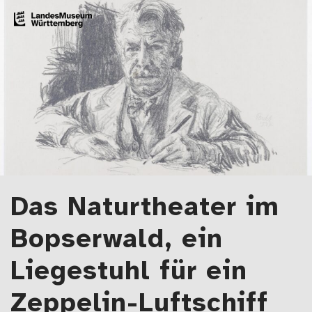
Zum Artikel springen
LMW-Blog
Der Blog des Landesmuseums Württemberg
Das Naturtheater im
Bopserwald, ein
Liegestuhl für ein
Zeppelin-Luftschiff