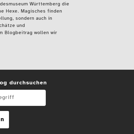
andesmuseum Württemberg die
ne Hexe. Magisches finden
ellung, sondern auch in
chätze und
 Blogbeitrag wollen wir
hen Mittelalter
 im Blog
og durchsuchen
en