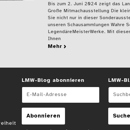
Bis zum 2. Juni 2024 zeigt das L
Große Mitmachausstellung Die klei
Sie nicht nur in dieser Sonderausst
unseren Schausammlungen Wahre S
LegendäreMeisterWerke. Mit diesem
Ihnen
mehr
zu „Magie“ im christlic
LMW-Blog abonnieren
Suchen
LMW-Bl
E-Mail-Adresse
Abonnieren
Such
reiheit