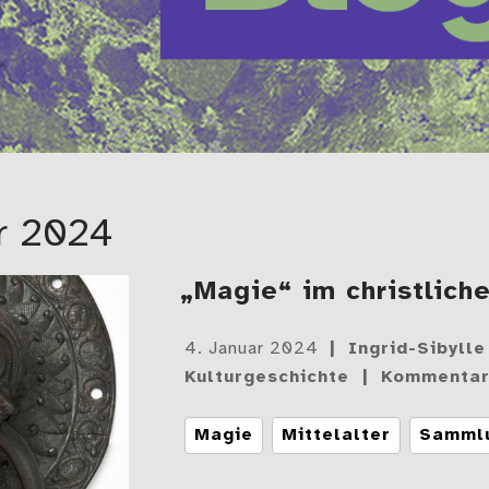
r 2024
„Magie“ im christliche
Gepostet
4. Januar 2024
Ingrid-Sibyll
am
Kulturgeschichte
Kommentar
Tags
Magie
Mittelalter
Samml