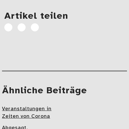
Artikel teilen
Artikel
Artikel
E-
auf
auf
Mail
Facebook
Linkedin
teilen
teilen
Beitragsnavigation
Mehr
Ähnliche Beiträge
Veranstaltungen in
Zeiten von Corona
Abgesagt,