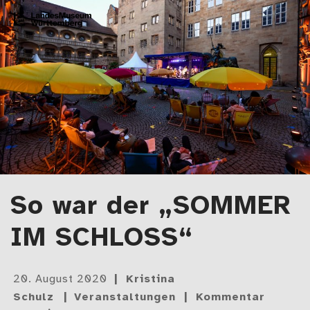
Zum Artikel springen
LMW-Blog
Der Blog des Landesmuseums Württemberg
So war der „SOMMER
IM SCHLOSS“
Gepostet
20. August 2020
Kristina
am
Schulz
Veranstaltungen
Kommentar