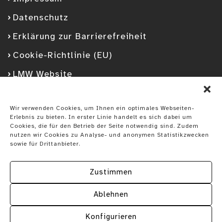
Datenschutz
Erklärung zur Barrierefreiheit
Cookie-Richtlinie (EU)
LMW Website
Facebook
Googleplus
YouTube
Instagram
Spotify
Wir verwenden Cookies, um Ihnen ein optimales Webseiten-
Erlebnis zu bieten. In erster Linie handelt es sich dabei um
Cookies, die für den Betrieb der Seite notwendig sind. Zudem
nutzen wir Cookies zu Analyse- und anonymen Statistikzwecken
sowie für Drittanbieter.
Zustimmen
Ablehnen
Konfigurieren
Vorheriger
Nä