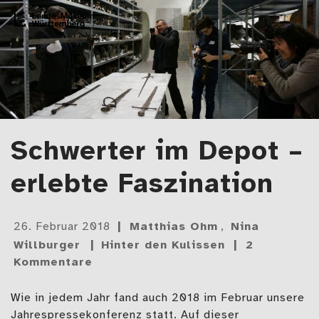
Zum Artikel springen
LMW-Blog
Der Blog des Landesmuseums Württemberg
Schwerter im Depot –
erlebte Faszination
Gepostet
26. Februar 2018
Matthias Ohm
,
Nina
am
Willburger
Hinter den Kulissen
2
Kommentare
Wie in jedem Jahr fand auch 2018 im Februar unsere
Jahrespressekonferenz statt. Auf dieser