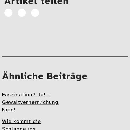
Artikel teilen
Artikel
Artikel
E-
auf
auf
Mail
Facebook
Linkedin
teilen
teilen
Beitragsnavigation
Mehr
Ähnliche Beiträge
Faszination? Ja! –
Gewaltverherrlichung?
Nein!
Wie kommt die
Schlange ins