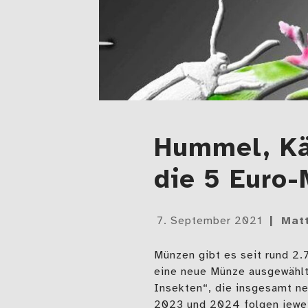
Hummel, Käf
die 5 Euro
Gepostet
7. September 2021
Mat
am
Münzen gibt es seit rund 2.
eine neue Münze ausgewählt 
Insekten“, die insgesamt n
2023 und 2024 folgen jewei