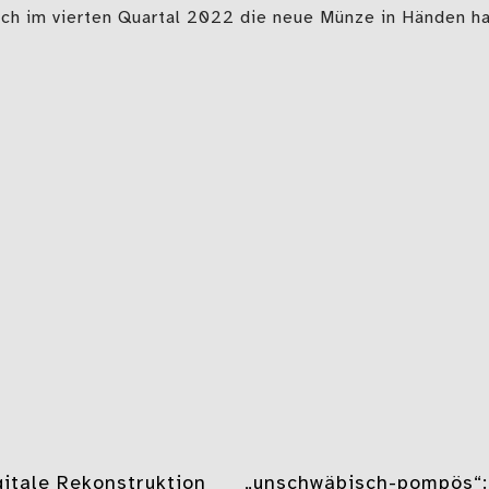
ich im vierten Quartal 2022 die neue Münze in Händen ha
gation
igitale Rekonstruktion
„unschwäbisch-pompös“: 