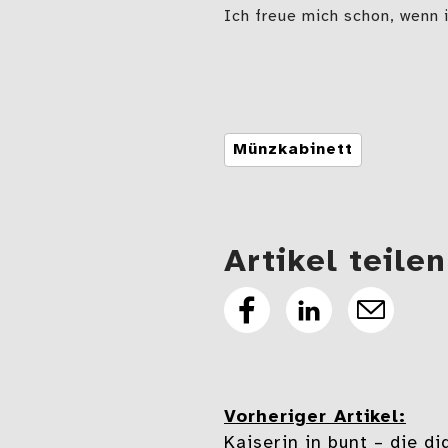
Ich freue mich schon, wenn 
Tags
Münzkabinett
Artikel teilen
Artikel
Artikel
E-
auf
auf
Mail
Facebook
Linkedin
teilen
teilen
Vorheriger Artikel:
Beitragsnavi
Kaiserin in bunt – die d