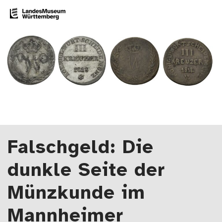
Zum Artikel springen
LMW-Blog
Der Blog des Landesmuseums Württemberg
Falschgeld: Die
dunkle Seite der
Münzkunde im
Mannheimer