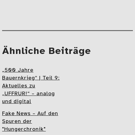
teilen
teilen
Beitragsnavigation
Mehr
Ähnliche Beiträge
„500 Jahre
Bauernkrieg“ | Teil 9:
Aktuelles zu
„UFFRUR!“ – analog
und digital
Fake News – Auf den
Spuren der
"Hungerchronik"