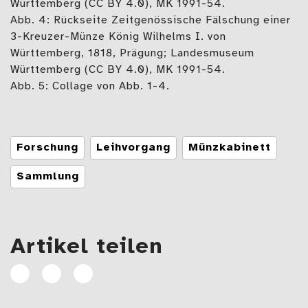
Württemberg (CC BY 4.0), MK 1991-54.
Abb. 4: Rückseite Zeitgenössische Fälschung einer
3-Kreuzer-Münze König Wilhelms I. von
Württemberg, 1818, Prägung; Landesmuseum
Württemberg (CC BY 4.0), MK 1991-54.
Abb. 5: Collage von Abb. 1-4.
Tags
Forschung
Leihvorgang
Münzkabinett
Sammlung
Artikel teilen
Artikel
Artikel
E-
auf
auf
Mail
Facebook
Linkedin