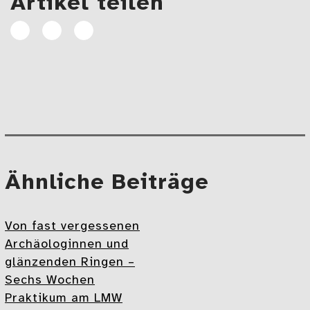
Artikel teilen
Artikel
Artikel
E-
auf
auf
Mail
Facebook
Linkedin
teilen
teilen
Beitragsnavigation
Mehr
Ähnliche Beiträge
Von fast vergessenen
Archäologinnen und
glänzenden Ringen –
Sechs Wochen
Praktikum am LMW