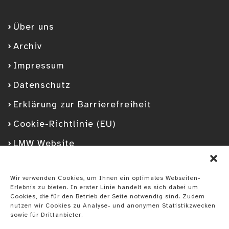
Über uns
Archiv
Impressum
Datenschutz
Erklärung zur Barrierefreiheit
Cookie-Richtlinie (EU)
LMW Website
Facebook
Googleplus
YouTube
Instagram
Spotify
Wir verwenden Cookies, um Ihnen ein optimales Webseiten-
Erlebnis zu bieten. In erster Linie handelt es sich dabei um
Cookies, die für den Betrieb der Seite notwendig sind. Zudem
nutzen wir Cookies zu Analyse- und anonymen Statistikzwecken
sowie für Drittanbieter.