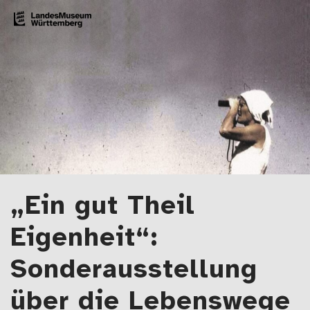
Zum Artikel springen
LMW-Blog
Der Blog des Landesmuseums Württemberg
„Ein gut Theil
Eigenheit“:
Sonderausstellung
über die Lebenswege