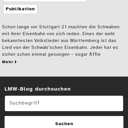
Publikation
Schon lange vor Stuttgart 21 machten die Schwaben
mit ihrer Eisenbahn von sich reden. Eines der wohl
bekanntesten Volkslieder aus Württemberg ist das
Lied von der Schwäb’schen Eisenbahn. Jeder hat es
sicher schon einmal gesungen – sogar Äffle
mehr
zu „Württembergische Volkslieder“ bald digital
Suchen im Blog
LMW-Blog durchsuchen
Suchen