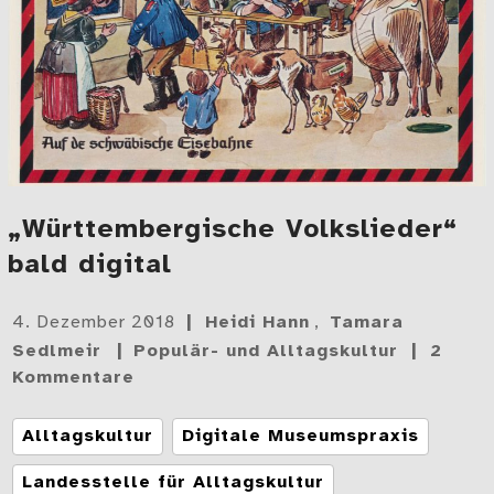
„Württembergische Volkslieder“
bald digital
Gepostet
4. Dezember 2018
Heidi Hann
,
Tamara
am
Sedlmeir
Populär- und Alltagskultur
2
Kommentare
Tags
Alltagskultur
Digitale Museumspraxis
Landesstelle für Alltagskultur