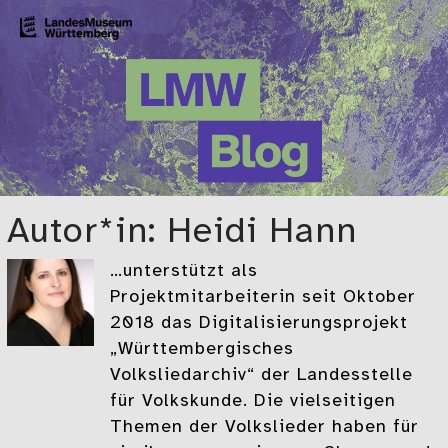
Zum Hauptinhalt springen
LMW-Blog
Der Blog des Landesmuseums Württemberg
Autor*in: Heidi Hann
…unterstützt als
Projektmitarbeiterin seit Oktober
2018 das Digitalisierungsprojekt
„Württembergisches
Volksliedarchiv“ der Landesstelle
für Volkskunde. Die vielseitigen
Themen der Volkslieder haben für