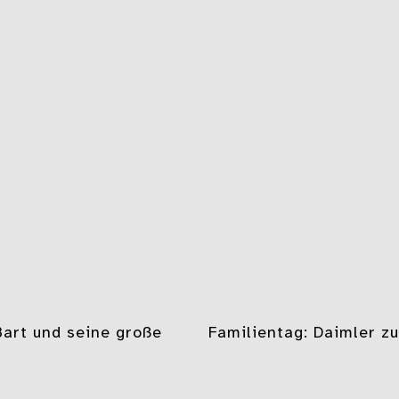
gation
Bart und seine große
Familientag: Daimler z