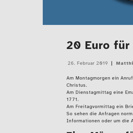
20 Euro für
Gepostet
26. Februar 2019
Matth
am
Am Montagmorgen ein Anruf 
Christus.
Am Dienstagmittag eine Ema
1771.
Am Freitagvormittag ein Bri
So sehen die Anfragen norma
Informationen oder um die A