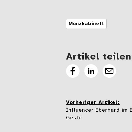
Tags
Münzkabinett
Artikel teilen
Artikel
Artikel
E-
auf
auf
Mail
Facebook
Linkedin
teilen
teilen
Vorheriger Artikel:
Beitragsnavi
Influencer Eberhard im 
Geste