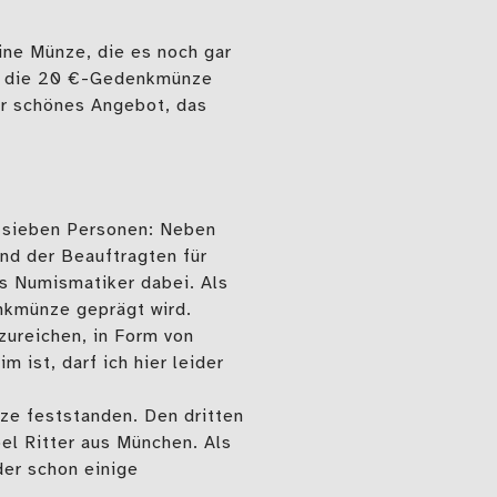
eine Münze, die es noch gar
em die 20 €-Gedenkmünze
hr schönes Angebot, das
s sieben Personen: Neben
nd der Beauftragten für
als Numismatiker dabei. Als
enkmünze geprägt wird.
zureichen, in Form von
ist, darf ich hier leider
tze feststanden. Den dritten
bel Ritter aus München. Als
der schon einige