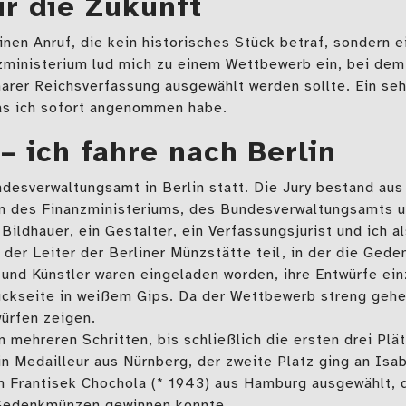
r die Zukunft
 einen Anruf, die kein historisches Stück betraf, sondern 
nzministerium lud mich zu einem Wettbewerb ein, bei d
arer Reichsverfassung ausgewählt werden sollte. Ein se
das ich sofort angenommen habe.
 – ich fahre nach Berlin
desverwaltungsamt in Berlin statt. Die Jury bestand au
rn des Finanzministeriums, des Bundesverwaltungsamts u
Bildhauer, ein Gestalter, ein Verfassungsjurist und ich 
der Leiter der Berliner Münzstätte teil, in der die Ged
und Künstler waren eingeladen worden, ihre Entwürfe ein
ckseite in weißem Gips. Da der Wettbewerb streng geheim 
ürfen zeigen.
 mehreren Schritten, bis schließlich die ersten drei Plä
in Medailleur aus Nürnberg, der zweite Platz ging an Isa
n Frantisek Chochola (* 1943) aus Hamburg ausgewählt, 
Gedenkmünzen gewinnen konnte.