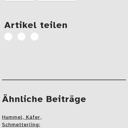
Artikel teilen
Artikel
Artikel
E-
auf
auf
Mail
Facebook
Linkedin
teilen
teilen
Beitragsnavigation
Mehr
Ähnliche Beiträge
Hummel, Käfer,
Schmetterling: