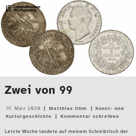
Zum Artikel springen
LMW-Blog
Der Blog des Landesmuseums Württemberg
Zwei von 99
Gepostet
19. März 2020
Matthias Ohm
Kunst- und
am
Kulturgeschichte
Kommentar schreiben
Letzte Woche landete auf meinem Schreibtisch der