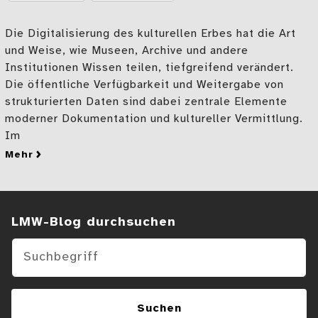
Die Digitalisierung des kulturellen Erbes hat die Art
und Weise, wie Museen, Archive und andere
Institutionen Wissen teilen, tiefgreifend verändert.
Die öffentliche Verfügbarkeit und Weitergabe von
strukturierten Daten sind dabei zentrale Elemente
moderner Dokumentation und kultureller Vermittlung.
Im
mehr
zu Aus dem Museum ins Wikiversum – Sammlungsdaten 
Suchen im Blog
LMW-Blog durchsuchen
Suchen