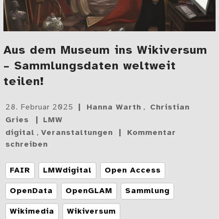
Aus dem Museum ins Wikiversum
– Sammlungsdaten weltweit
teilen!
Gepostet
28. Februar 2025
Hanna Warth
,
Christian
am
Gries
LMW
digital
,
Veranstaltungen
Kommentar
schreiben
Tags
FAIR
LMWdigital
Open Access
OpenData
OpenGLAM
Sammlung
Wikimedia
Wikiversum