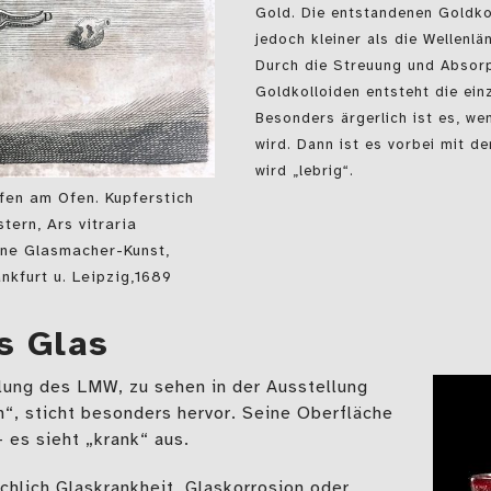
Gold. Die entstandenen Goldko
jedoch kleiner als die Wellenlä
Durch die Streuung und Absorp
Goldkolloiden entsteht die ein
Besonders ärgerlich ist es, w
wird. Dann ist es vorbei mit d
wird „lebrig“.
fen am Ofen. Kupferstich
tern, Ars vitraria
ene Glasmacher-Kunst,
nkfurt u. Leipzig,1689
s Glas
lung des LMW, zu sehen in der Ausstellung
n“, sticht besonders hervor. Seine Oberfläche
– es sieht „krank“ aus.
hlich Glaskrankheit, Glaskorrosion oder