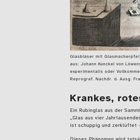
Glasbläser mit Glasmacherpfei
aus: Johann Kunckel von Löwens
experimentalis oder Vollkomm
Reprograf. Nachdr. d. Ausg. Fra
Krankes, rote
Ein Rubinglas aus der Samm
„Glas aus vier Jahrtausende
ist schuppig und zerklüftet 
Dieses Phänomen wird tatsäc