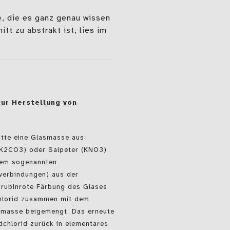
e, die es ganz genau wissen
itt zu abstrakt ist, lies im
zur Herstellung von
hütte eine Glasmasse aus
(K2CO3) oder Salpeter (KNO3)
nem sogenannten
nverbindungen) aus der
e rubinrote Färbung des Glases
hlorid zusammen mit dem
asmasse beigemengt. Das erneute
chlorid zurück in elementares