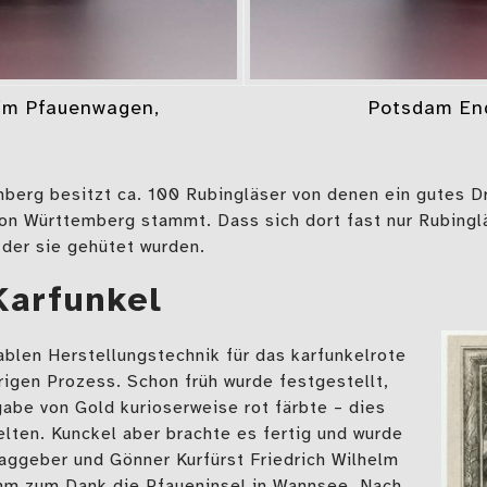
 im Pfauenwagen,
Potsdam End
rg besitzt ca. 100 Rubingläser von denen ein gutes Dr
n Württemberg stammt. Dass sich dort fast nur Rubinglä
der sie gehütet wurden.
Karfunkel
ablen Herstellungstechnik für das karfunkelrote
rigen Prozess. Schon früh wurde festgestellt,
gabe von Gold kurioserweise rot färbte – dies
elten. Kunckel aber brachte es fertig und wurde
aggeber und Gönner Kurfürst Friedrich Wilhelm
hm zum Dank die Pfaueninsel in Wannsee. Nach