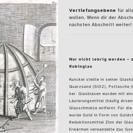
Vertiefungsebene
für all
wollen. Wenn dir der Abschn
nächsten Abschnitt weiter!
Nur nicht lebrig werden – 
Rubinglas
Kunckel stellte in seiner Glas
Quarzsand (SiO2), Pottasche 
her. Glasblasen wurden mit ei
Läuterungsmittel (häufig Arse
Glasschmelze entfernt. Für di
wurde Gold in Form von Goldc
Reduktionsmittel Zinn der Gl
Erwärmen verwandelte das Gold