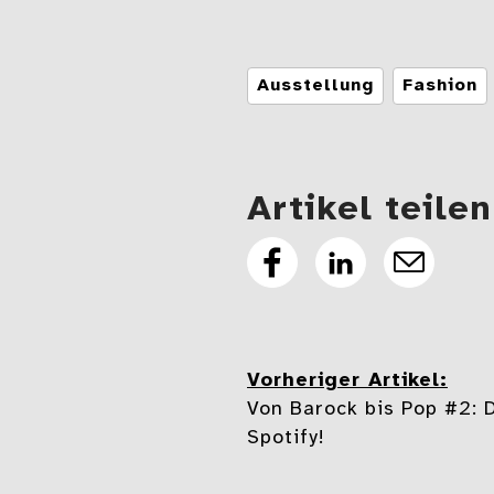
Tags
Ausstellung
Fashion
Artikel teilen
Artikel
Artikel
E-
auf
auf
Mail
Facebook
Linkedin
teilen
teilen
Vorheriger Artikel:
Beitragsnavi
Von Barock bis Pop #2: D
Spotify!