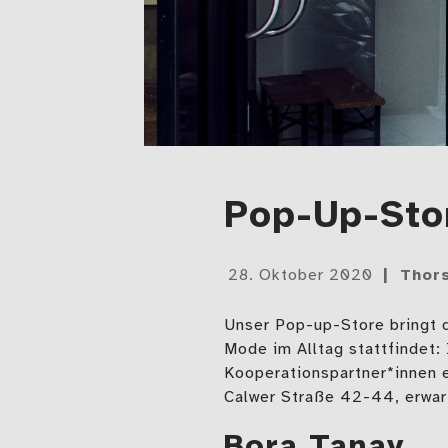
Pop-Up-Stor
Gepostet
28. Oktober 2020
Thor
am
Unser Pop-up-Store bringt 
Mode im Alltag stattfindet:
Kooperationspartner*innen 
Calwer Straße 42-44, erwart
Bora Tanay