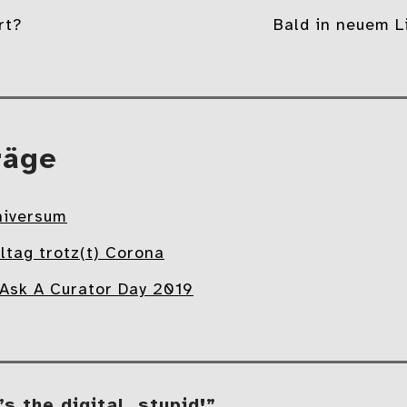
gation
rt?
Bald in neuem L
räge
niversum
ltag trotz(t) Corona
 Ask A Curator Day 2019
s the digital, stupid!”