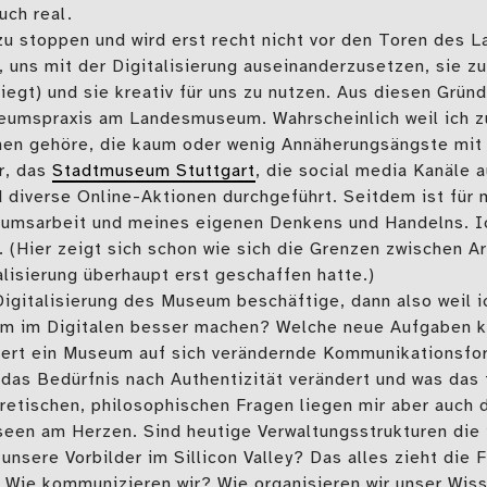
uch real.
 zu stoppen und wird erst recht nicht vor den Toren de
, uns mit der Digitalisierung auseinanderzusetzen, sie z
iegt) und sie kreativ für uns zu nutzen. Aus diesen Gründ
seumspraxis am Landesmuseum. Wahrscheinlich weil ich z
en gehöre, die kaum oder wenig Annäherungsängste mit 
r, das
Stadtmuseum Stuttgart
, die social media Kanäle 
d diverse Online-Aktionen durchgeführt. Seitdem ist für 
eumsarbeit und meines eigenen Denkens und Handelns. I
. (Hier zeigt sich schon wie sich die Grenzen zwischen Ar
alisierung überhaupt erst geschaffen hatte.)
Digitalisierung des Museum beschäftige, dann also weil 
m im Digitalen besser machen? Welche neue Aufgaben k
giert ein Museum auf sich verändernde Kommunikations
h das Bedürfnis nach Authentizität verändert und was da
tischen, philosophischen Fragen liegen mir aber auch 
seen am Herzen. Sind heutige Verwaltungsstrukturen die
nsere Vorbilder im Sillicon Valley? Das alles zieht die F
ie kommunizieren wir? Wie organisieren wir unser Wiss