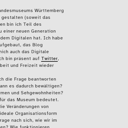
s Landesmuseums Württemberg
u gestalten (soweit das
en bin ich Teil des
u einer neuen Generation
dem Digitalen hat. Ich habe
aufgebaut, das Blog
mich auch das Digitale
ch bin präsent auf
Twitter
,
beit und Freizeit wieder
ich die Frage beantworten
ann es dadurch bewältigen?
formen und Sehgewohnheiten?
s für das Museum bedeutet.
die Veränderungen von
 ideale Organisationsform
rage nach sich, wie wir im
en? Wie funktionieren