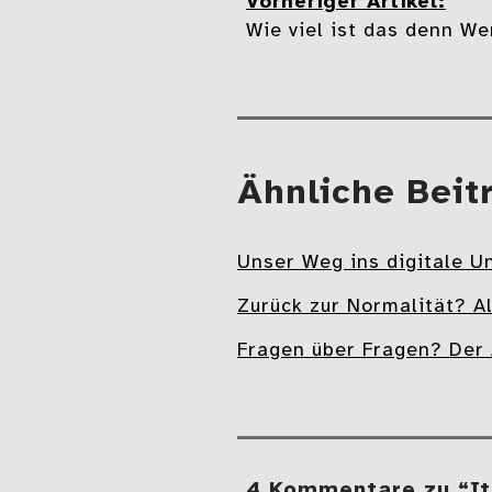
teilen
teilen
Vorheriger Artikel:
Beitragsnavi
Wie viel ist das denn We
Mehr
Ähnliche Beit
Unser Weg ins digitale U
Zurück zur Normalität? Al
Fragen über Fragen? Der
4 Kommentare zu “It’