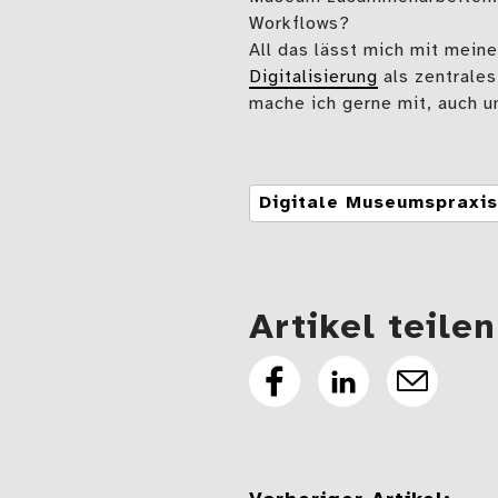
Workflows?
All das lässt mich mit meine
Digitalisierung
als zentrale
mache ich gerne mit, auch 
Tags
Digitale Museumspraxis
Artikel teilen
Artikel
Artikel
E-
auf
auf
Mail
Facebook
Linkedin