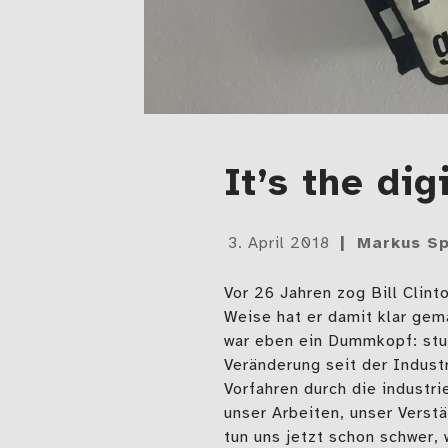
It’s the dig
Gepostet
3. April 2018
Markus Sp
am
Vor 26 Jahren zog Bill Clint
Weise hat er damit klar gema
war eben ein Dummkopf: stu
Veränderung seit der Industr
Vorfahren durch die industri
unser Arbeiten, unser Verst
tun uns jetzt schon schwer, 