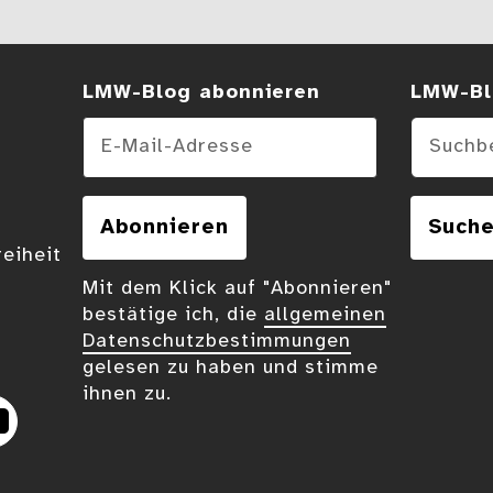
LMW-Blog abonnieren
Suchen
LMW-Bl
E-Mail-Adresse
Abonnieren
Such
reiheit
Mit dem Klick auf "Abonnieren"
bestätige ich, die
allgemeinen
Datenschutzbestimmungen
gelesen zu haben und stimme
ihnen zu.
eplus
YouTube