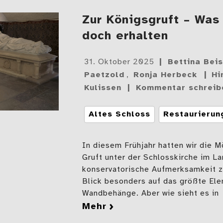
Zur Königsgruft – Was
doch erhalten
Gepostet
31. Oktober 2025
Bettina Bei
am
Paetzold
,
Ronja Herbeck
Hi
Kulissen
Kommentar schreib
Tags
Altes Schloss
Restaurierun
In diesem Frühjahr hatten wir die M
Gruft unter der Schlosskirche im 
konservatorische Aufmerksamkeit z
Blick besonders auf das größte El
Wandbehänge. Aber wie sieht es in
mehr
zu Zur Königsgruft – W