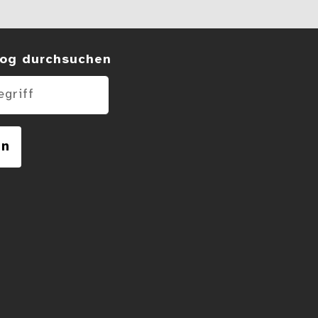
 im Blog
og durchsuchen
en