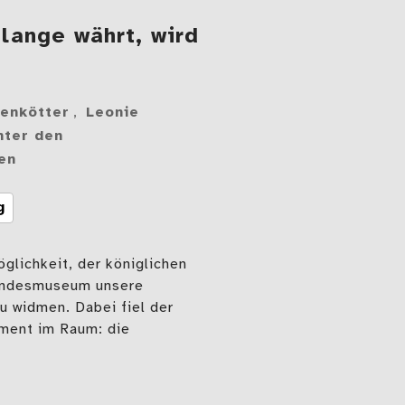
 lange währt, wird
senkötter
,
Leonie
nter den
en
g
öglichkeit, der königlichen
Landesmuseum unsere
u widmen. Dabei fiel der
ement im Raum: die
as lange währt, wird doch erhalten