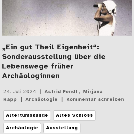
„Ein gut Theil Eigenheit“:
Sonderausstellung über die
Lebenswege früher
Archäologinnen
Gepostet
24. Juli 2024
Astrid Fendt
,
Mirjana
am
Rapp
Archäologie
Kommentar schreiben
Tags
Altertumskunde
Altes Schloss
Archäologie
Ausstellung