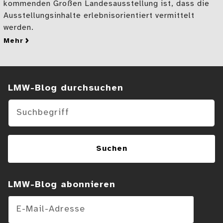
kommenden Großen Landesausstellung ist, dass die
Ausstellungsinhalte erlebnisorientiert vermittelt
werden.
mehr
zu „500 Jahre Bauernkrieg“ | Teil 11: Medien als Auss
Suchen im Blog
LMW-Blog durchsuchen
Suchen
LMW-Blog abonnieren
E-Mail-Adresse