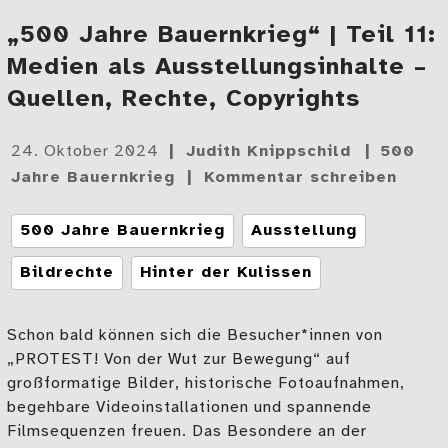
„500 Jahre Bauernkrieg“ | Teil 11:
Medien als Ausstellungsinhalte –
Quellen, Rechte, Copyrights
Gepostet
24. Oktober 2024
Judith Knippschild
500
am
Jahre Bauernkrieg
Kommentar schreiben
Tags
500 Jahre Bauernkrieg
Ausstellung
Bildrechte
Hinter der Kulissen
Schon bald können sich die Besucher*innen von
„PROTEST! Von der Wut zur Bewegung“ auf
großformatige Bilder, historische Fotoaufnahmen,
begehbare Videoinstallationen und spannende
Filmsequenzen freuen. Das Besondere an der