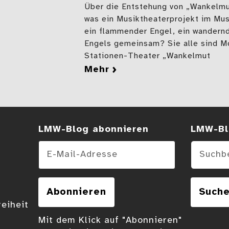
Über die Entstehung von „Wankelmu
was ein Musiktheaterprojekt im Mu
ein flammender Engel, ein wandernd
Engels gemeinsam? Sie alle sind M
Stationen-Theater „Wankelmut
mehr
zu Von der Liebe und 
LMW-Blog abonnieren
Suchen
LMW-Bl
E-Mail-Adresse
Abonnieren
Such
reiheit
Mit dem Klick auf "Abonnieren"