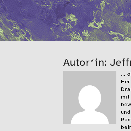
Autor*in: Jef
...
Her
Dra
mit
bew
und
Ram
bei