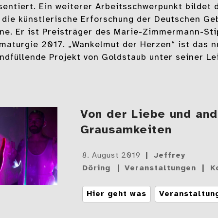
sentiert. Ein weiterer Arbeitsschwerpunkt bildet 
 die künstlerische Erforschung der Deutschen Ge
ne. Er ist Preisträger des Marie-Zimmermann-Sti
maturgie 2017. „Wankelmut der Herzen“ ist das n
ndfüllende Projekt von Goldstaub unter seiner Le
Von der Liebe und an
Grausamkeiten
Gepostet
8. August 2019
Jeffrey
am
Döring
Veranstaltungen
K
Tags
Hier geht was
Veranstaltun