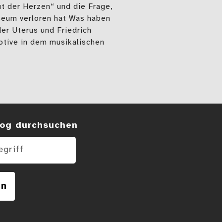
t der Herzen“ und die Frage,
seum verloren hat Was haben
er Uterus und Friedrich
otive in dem musikalischen
anderen Grausamkeiten
 im Blog
og durchsuchen
en