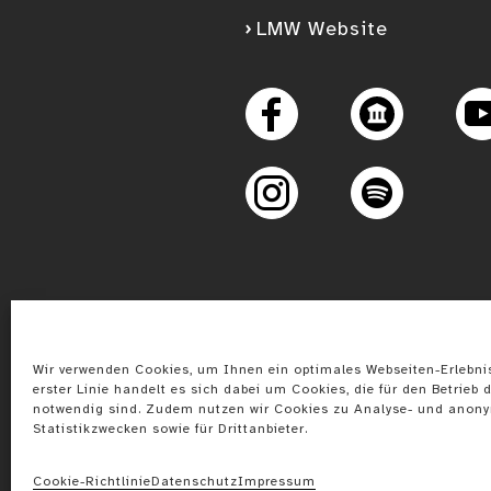
LMW Website
Googl
Facebook
Instagram
Spotify
Wir verwenden Cookies, um Ihnen ein optimales Webseiten-Erlebnis
erster Linie handelt es sich dabei um Cookies, die für den Betrieb d
notwendig sind. Zudem nutzen wir Cookies zu Analyse- und anon
Statistikzwecken sowie für Drittanbieter.
Cookie-Richtlinie
Datenschutz
Impressum