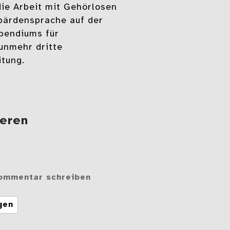
die Arbeit mit Gehörlosen
bärdensprache auf der
pendiums für
unmehr dritte
itung.
deren
ommentar schreiben
gen