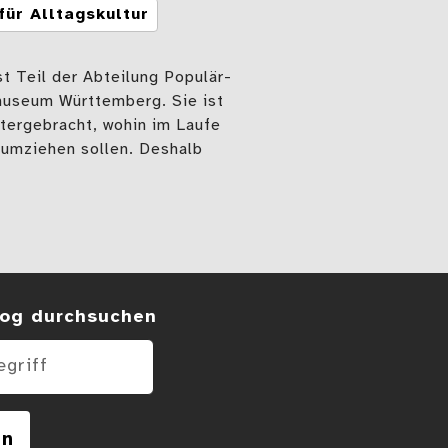
für Alltagskultur
st Teil der Abteilung Populär-
museum Württemberg. Sie ist
ntergebracht, wohin im Laufe
 umziehen sollen. Deshalb
gskisten – „Entsammeln“ im Landesmuseum 
 im Blog
og durchsuchen
en