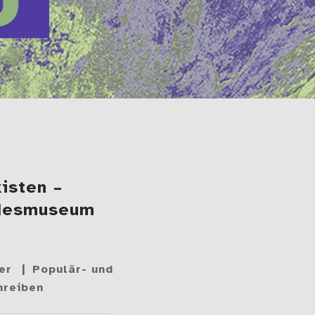
isten –
ndesmuseum
er
Populär- und
hreiben