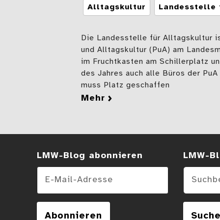
Tags
Alltagskultur
Landesstelle 
Die Landesstelle für Alltagskultur i
und Alltagskultur (PuA) am Landes
im Fruchtkasten am Schillerplatz u
des Jahres auch alle Büros der PuA
muss Platz geschaffen
mehr
zu Orte, Bücher, Umzu
LMW-Blog abonnieren
Suchen
LMW-Bl
E-Mail-Adresse
Abonnieren
Such