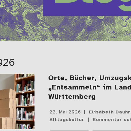
026
Orte, Bücher, Umzugsk
„Entsammeln“ im La
Württemberg
Gepostet
22. Mai 2026
Elisabeth Dauhr
am
Alltagskultur
Kommentar sc