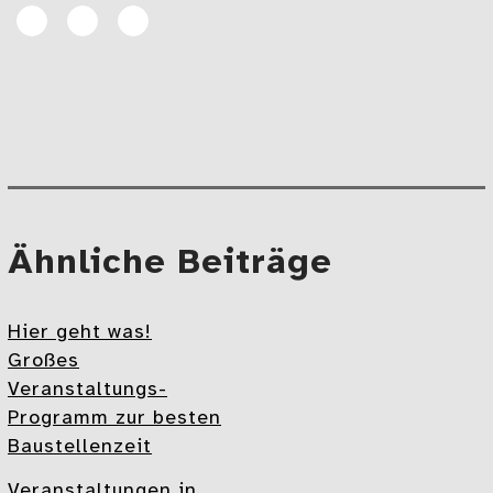
Artikel
Artikel
E-
auf
auf
Mail
Facebook
Linkedin
teilen
teilen
Beitragsnavigation
Mehr
Ähnliche Beiträge
Hier geht was!
Großes
Veranstaltungs-
Programm zur besten
Baustellenzeit
Veranstaltungen in