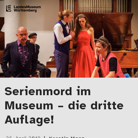
Zum Artikel springen
LMW-Blog
Der Blog des Landesmuseums Württemberg
Serienmord im
Museum – die dritte
Auflage!
Gepostet