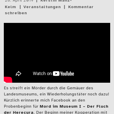
26. April 2019
Kerstin Manz-
am
Kelm
Veranstaltungen
Kommentar
schreiben
Es streift ein Mörder durch die Gemäuer des
Landesmuseums, ein Wiederholungstäter noch dazu!
Kürzlich erinnerte mich Facebook an den
Probenbeginn für
Mord im Museum I – Der Fluch
der Herecura
. Der Beginn meiner Kooperation mit