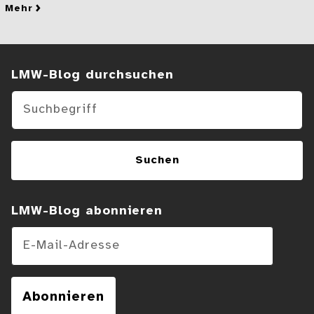
mehr
zu Von Fliegenschulen und Marathonzähneputzen
Suchen im Blog
LMW-Blog durchsuchen
Suchen
LMW-Blog abonnieren
E-Mail-Adresse
Abonnieren