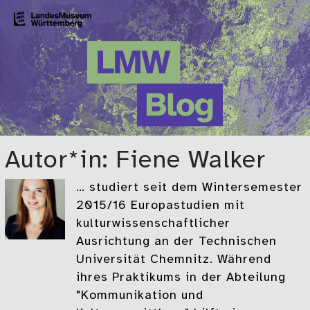
Zum Hauptinhalt springen
LMW-Blog
Der Blog des Landesmuseums Württemberg
Autor*in: Fiene Walker
… studiert seit dem Wintersemester
2015/16 Europastudien mit
kulturwissenschaftlicher
Ausrichtung an der Technischen
Universität Chemnitz. Während
ihres Praktikums in der Abteilung
"Kommunikation und