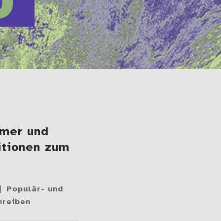
mmer und
itionen zum
Populär- und
hreiben