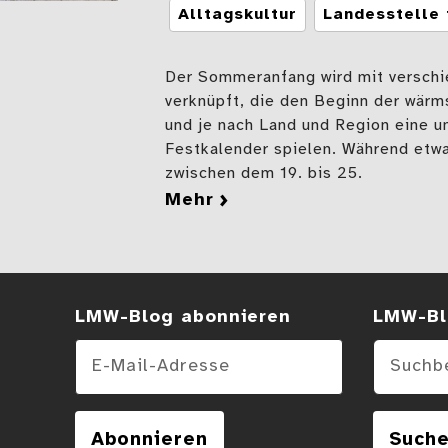
Tags
Alltagskultur
Landesstelle 
Der Sommeranfang wird mit verschi
verknüpft, die den Beginn der wärm
und je nach Land und Region eine un
Festkalender spielen. Während etw
zwischen dem 19. bis 25.
mehr
zu Johannisfest, Mitt
LMW-Blog abonnieren
Suchen
LMW-Bl
E-Mail-Adresse
Abonnieren
Such