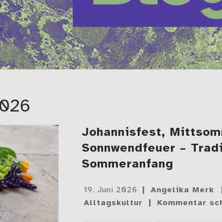
2026
Johannisfest, Mittso
Sonnwendfeuer – Trad
Sommeranfang
Gepostet
19. Juni 2026
Angelika Merk
am
Alltagskultur
Kommentar sc