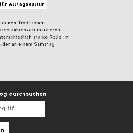
für Alltagskultur
edenen Traditionen
sten Jahreszeit markieren
terschiedlich starke Rolle im
a der an einem Samstag
sommer und Sonnwendfeuer – Traditionen z
 im Blog
og durchsuchen
en